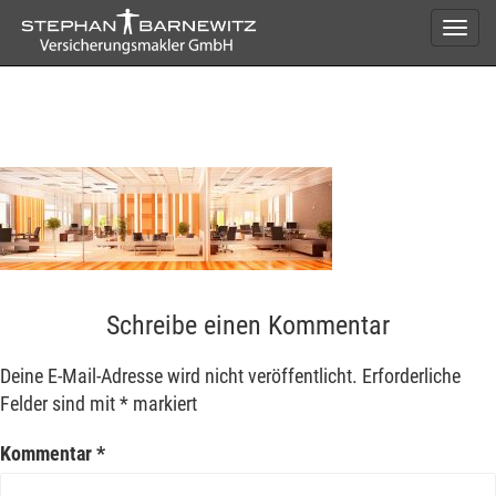
Skip
Togg
to
Navi
content
gebaeude-2
Schreibe einen Kommentar
Deine E-Mail-Adresse wird nicht veröffentlicht.
Erforderliche
Felder sind mit
*
markiert
Kommentar
*